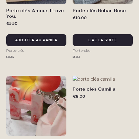
Porte clés Amour, I Love
Porte clés Ruban Rose
You.
€
10.00
€
5.50
AJOUTER AU PANIER
LIRE LA SUITE
Porte-clés
Porte-clés
Note
Note
0
0
sur
sur
5
5
Porte clés Camilla
€
8.00