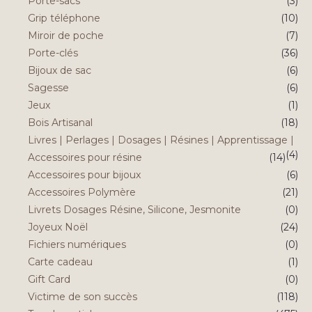
Porte-sacs
(3)
Grip téléphone
(10)
Miroir de poche
(7)
Porte-clés
(36)
Bijoux de sac
(6)
Sagesse
(6)
Jeux
(1)
Bois Artisanal
(18)
Livres | Perlages | Dosages | Résines | Apprentissage |
(4)
Accessoires pour résine
(14)
Accessoires pour bijoux
(6)
Accessoires Polymère
(21)
Livrets Dosages Résine, Silicone, Jesmonite
(0)
Joyeux Noël
(24)
Fichiers numériques
(0)
Carte cadeau
(1)
Gift Card
(0)
Victime de son succès
(118)