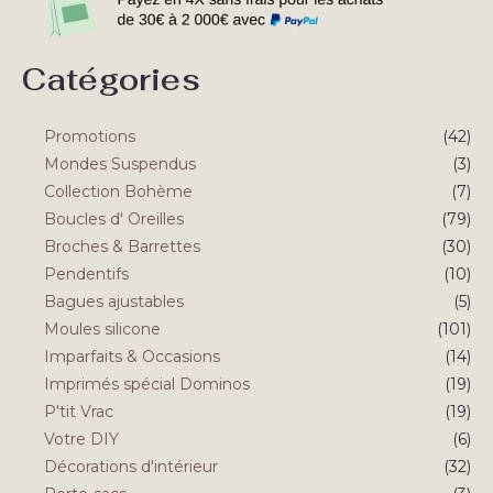
Catégories
Promotions
(42)
Mondes Suspendus
(3)
Collection Bohème
(7)
Boucles d' Oreilles
(79)
Broches & Barrettes
(30)
Pendentifs
(10)
Bagues ajustables
(5)
Moules silicone
(101)
Imparfaits & Occasions
(14)
Imprimés spécial Dominos
(19)
P'tit Vrac
(19)
Votre DIY
(6)
Décorations d'intérieur
(32)