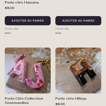
Porte clés Hamana
€
8.00
AJOUTER AU PANIER
AJOUTER AU PANIER
Porte-clés
Porte-clés
Note
Note
0
0
sur
sur
5
5
Porte Clés Collection
Porte clés Hilinya
Ce
Gourmandise
produit
€
8.00