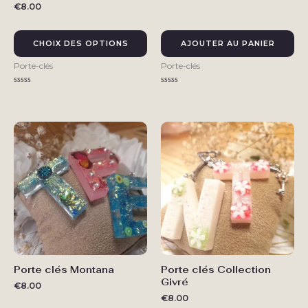
€
8.00
a
plusieurs
variations.
CHOIX DES OPTIONS
AJOUTER AU PANIER
Les
Porte-clés
Porte-clés
options
peuvent
Note
Note
0
0
être
sur
sur
5
5
choisies
sur
la
page
du
produit
Porte clés Montana
Porte clés Collection
Ce
Ce
Givré
produit
produit
€
8.00
€
8.00
a
a