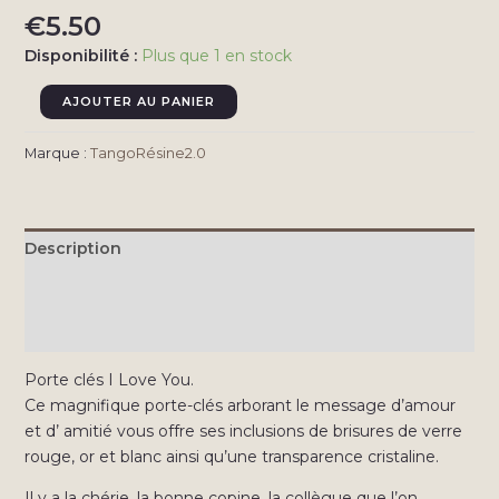
€
5.50
Disponibilité :
Plus que 1 en stock
quantité
AJOUTER AU PANIER
de
Porte
Marque :
TangoRésine2.0
clés
Amour,
I
Description
Love
You.
Informations complémentaires
Avis (0)
Porte clés I Love You.
Ce magnifique porte-clés arborant le message d’amour
et d’ amitié vous offre ses inclusions de brisures de verre
rouge, or et blanc ainsi qu’une transparence cristaline.
Il y a la chérie, la bonne copine, la collègue que l’on