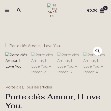
Aller
au
Rechercher
€
0.00
MAIN
contenu
MENU
Porte-clés
,
Tous les articles
Porte clés Amour, I Love
You.