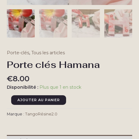
Porte-clés
,
Tous les articles
Porte clés Hamana
€
8.00
Disponibilité :
Plus que 1 en stock
quantité
AJOUTER AU PANIER
de
Porte
Marque :
TangoRésine2.0
clés
Hamana