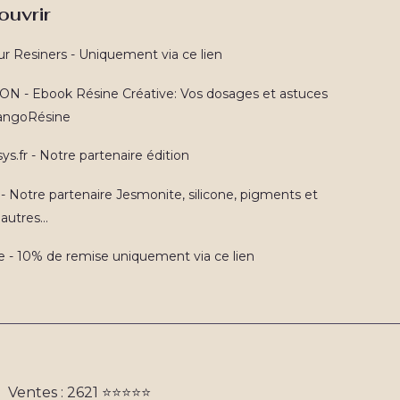
ouvrir
ur Resiners - Uniquement via ce lien
N - Ebook Résine Créative: Vos dosages et astuces
TangoRésine
ys.fr - Notre partenaire édition
 - Notre partenaire Jesmonite, silicone, pigments et
autres...
e - 10% de remise uniquement via ce lien
Ventes : 2621 ⭐️⭐️⭐️⭐️⭐️