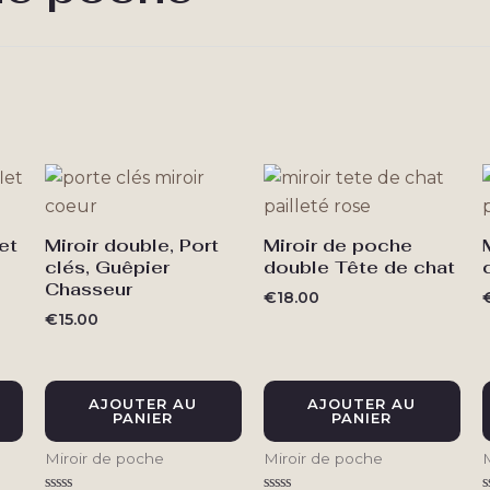
rié
du
lus
écent
au
lus
ncien
et
Miroir double, Port
Miroir de poche
clés, Guêpier
double Tête de chat
Chasseur
€
18.00
€
15.00
AJOUTER AU
AJOUTER AU
PANIER
PANIER
Miroir de poche
Miroir de poche