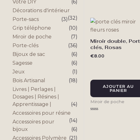
Votre DIY
(6)
Note
0
Décorations d'intérieur
sur
5
(32)
Porte-sacs
(3)
Grip téléphone
(10)
Miroir de poche
(7)
Miroir double, Por
Porte-clés
(36)
clés, Rosas
Bijoux de sac
(6)
€
8.00
Sagesse
(6)
Jeux
(1)
Bois Artisanal
(18)
AJOUTER AU
Livres | Perlages |
PANIER
Dosages | Résines |
Miroir de poche
Apprentissage |
(4)
Accessoires pour résine
Note
0
(14)
Accessoires pour
sur
5
bijoux
(6)
Accessoires Polymère
(21)