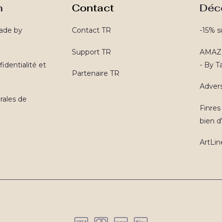
n
Contact
Déc
ade by
Contact TR
-15% s
Support TR
AMAZO
identialité et
- By 
Partenaire TR
Advers
rales de
Finres
bien d'
ArtLin