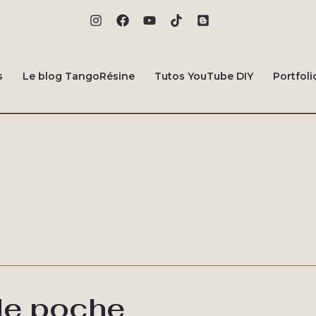
s
Le blog TangoRésine
Tutos YouTube DIY
Portfoli
de poche