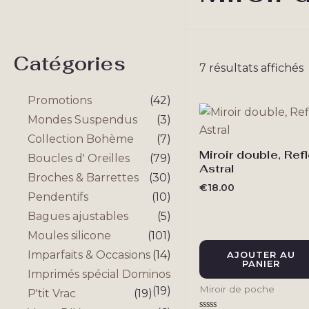
Catégories
T
7 résultats affichés
p
Promotions
(42)
r
Mondes Suspendus
(3)
p
a
Collection Bohème
(7)
Miroir double, Refl
Boucles d' Oreilles
(79)
Astral
Broches & Barrettes
(30)
€
18.00
Pendentifs
(10)
Bagues ajustables
(5)
Moules silicone
(101)
Imparfaits & Occasions
(14)
AJOUTER AU
PANIER
Imprimés spécial Dominos
Miroir de poche
(19)
P'tit Vrac
(19)