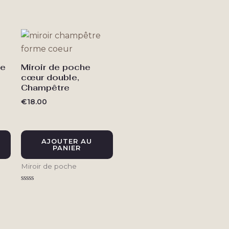
Note
Note
N
0
0
sur
sur
s
5
5
te
Miroir de poche
cœur double,
Champêtre
€
18.00
AJOUTER AU
PANIER
Miroir de poche
Note
0
sur
5