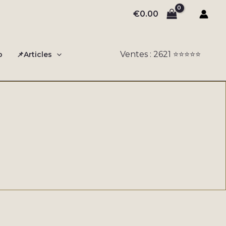
€
0.00
Ventes : 2621 ⭐️⭐️⭐️⭐️⭐️
o
📌Articles