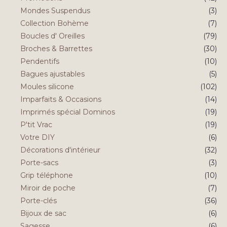
Mondes Suspendus
(3)
Collection Bohème
(7)
Boucles d' Oreilles
(79)
Broches & Barrettes
(30)
Pendentifs
(10)
Bagues ajustables
(5)
Moules silicone
(102)
Imparfaits & Occasions
(14)
Imprimés spécial Dominos
(19)
P'tit Vrac
(19)
Votre DIY
(6)
Décorations d'intérieur
(32)
Porte-sacs
(3)
Grip téléphone
(10)
Miroir de poche
(7)
Porte-clés
(36)
Bijoux de sac
(6)
Sagesse
(6)