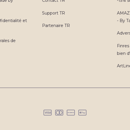
ade by
Contact TR
-15% s
Support TR
AMAZO
identialité et
- By 
Partenaire TR
Advers
rales de
Finres
bien d'
ArtLin