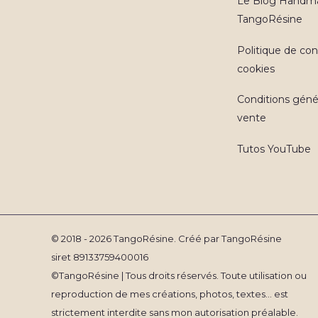
Le Blog Handm
TangoRésine
Politique de conf
cookies
Conditions géné
vente
Tutos YouTube
© 2018 - 2026 TangoRésine. Créé par TangoRésine
siret 89133759400016
©TangoRésine | Tous droits réservés. Toute utilisation ou
reproduction de mes créations, photos, textes... est
strictement interdite sans mon autorisation préalable.