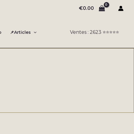
€
0.00
Ventes : 2623 ⭐️⭐️⭐️⭐️⭐️
o
📌Articles