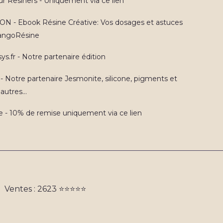
ur Resiners - Uniquement via ce lien
N - Ebook Résine Créative: Vos dosages et astuces
TangoRésine
ys.fr - Notre partenaire édition
 - Notre partenaire Jesmonite, silicone, pigments et
autres...
e - 10% de remise uniquement via ce lien
Ventes : 2623 ⭐️⭐️⭐️⭐️⭐️