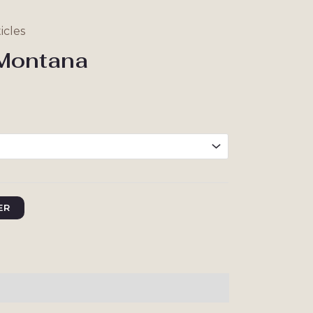
icles
 Montana
ER