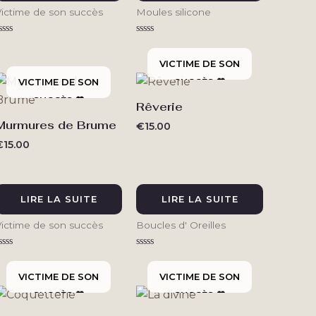
Victime de son succès
Moules silicone
ote
Note
0
0
ur
sur
5
5
Rêverie
Murmures de Brume
€
15.00
€
15.00
LIRE LA SUITE
LIRE LA SUITE
Victime de son succès
Boucles d' Oreilles
ote
Note
0
0
ur
sur
5
5