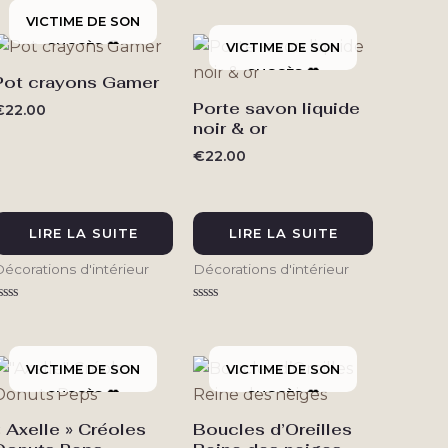
0
0
ur
sur
5
5
Pot crayons Gamer
Porte savon liquide
€
22.00
noir & or
€
22.00
LIRE LA SUITE
LIRE LA SUITE
écorations d'intérieur
Décorations d'intérieur
ote
Note
0
0
ur
sur
5
5
« Axelle » Créoles
Boucles d’Oreilles