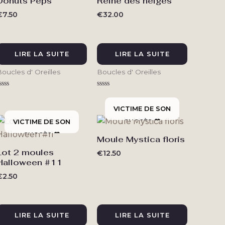
Donuts Peps
Reine des neiges
€
7.50
€
32.00
LIRE LA SUITE
LIRE LA SUITE
oucles d' Oreilles
Boucles d' Oreilles
ote
Note
0
0
ur
sur
5
5
Moule Mystica floris
Lot 2 moules
€
12.50
Halloween #11
€
2.50
LIRE LA SUITE
LIRE LA SUITE