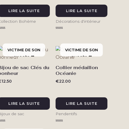
LIRE LA SUITE
LIRE LA SUITE
Collection Bohème
Décorations d'intérieur
ote
Note
0
0
ur
sur
5
5
Bijou de sac Clés du
Collier médaillon
bonheur
Océanie
€
12.50
€
22.00
LIRE LA SUITE
LIRE LA SUITE
Bijoux de sac
Pendentifs
ote
Note