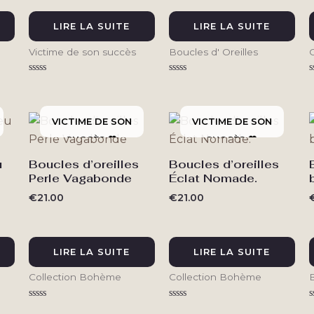
LIRE LA SUITE
LIRE LA SUITE
Victime de son succès
Boucles d' Oreilles
Note
Note
N
0
0
sur
sur
s
5
5
u
Boucles d’oreilles
Boucles d’oreilles
Perle Vagabonde
Éclat Nomade.
€
21.00
€
21.00
LIRE LA SUITE
LIRE LA SUITE
Collection Bohème
Collection Bohème
Note
Note
N