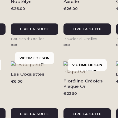
Noctélys
Auralie
€
26.00
€
26.00
LIRE LA SUITE
LIRE LA SUITE
Boucles d' Oreilles
Boucles d' Oreilles
Note
Note
N
0
0
sur
sur
s
5
5
Les Coquettes
Floréline Créoles
€
6.00
Plaqué Or
€
22.50
LIRE LA SUITE
LIRE LA SUITE