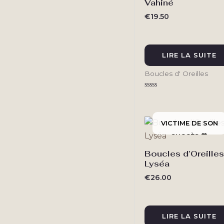
Vahiné
€
19.50
LIRE LA SUITE
Boucles d' Oreilles
Note
0
sur
5
Boucles d’Oreilles
Lyséa
€
26.00
LIRE LA SUITE