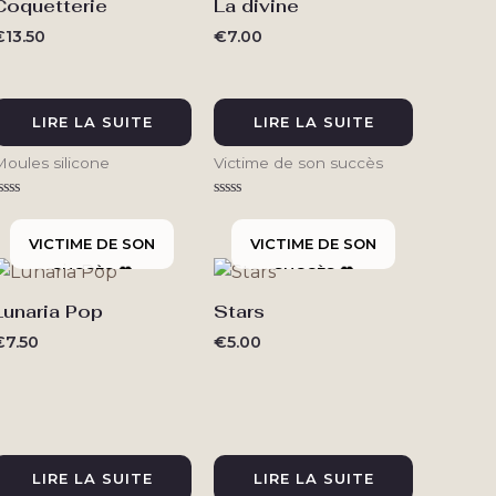
Coquetterie
La divine
€
13.50
€
7.00
LIRE LA SUITE
LIRE LA SUITE
Moules silicone
Victime de son succès
ote
Note
0
0
ur
sur
5
5
Lunaria Pop
Stars
€
7.50
€
5.00
LIRE LA SUITE
LIRE LA SUITE