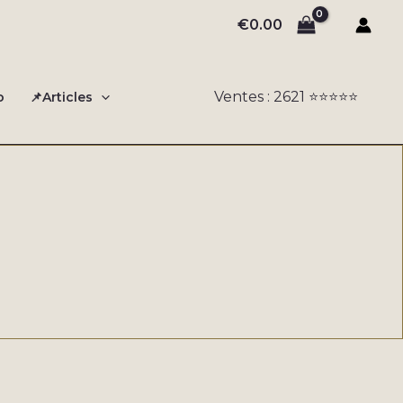
€
0.00
Ventes : 2621 ⭐️⭐️⭐️⭐️⭐️
o
📌Articles