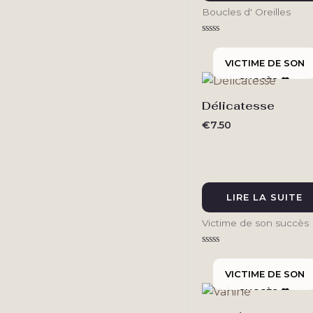
Boucles d' Oreilles
Note
0
sur
5
Délicatesse
€
7.50
LIRE LA SUITE
Victime de son succès
Note
0
sur
5