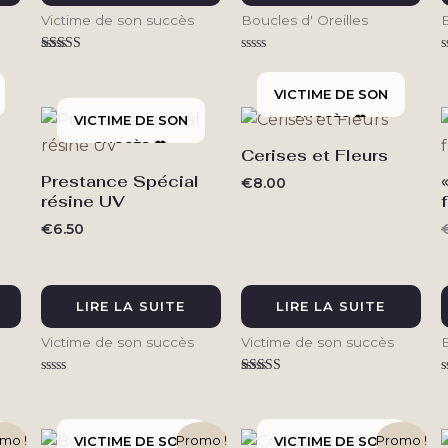
Victime de son succès
Boucles d' Oreilles
B
Note
Note
N
5.00
0
sur 5
sur
s
5
Cerises et Fleurs
Prestance Spécial
€
8.00
résine UV
€
6.50
LIRE LA SUITE
LIRE LA SUITE
Victime de son succès
Victime de son succès
B
Note
Note
N
0
5.00
sur
sur 5
s
5
mo !
Promo !
Promo !