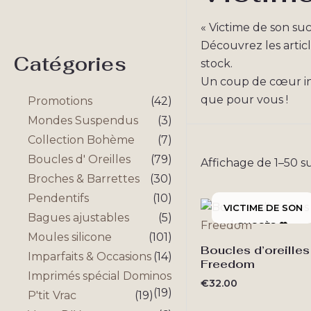
« Victime de son suc
Découvrez les artic
Catégories
stock.
Un coup de cœur ind
que pour vous !
Promotions
(42)
Mondes Suspendus
(3)
Collection Bohème
(7)
Boucles d' Oreilles
(79)
Affichage de 1–50 su
Broches & Barrettes
(30)
Pendentifs
(10)
Bagues ajustables
(5)
Moules silicone
(101)
Boucles d’oreilles
Imparfaits & Occasions
(14)
Freedom
Imprimés spécial Dominos
€
32.00
(19)
P'tit Vrac
(19)