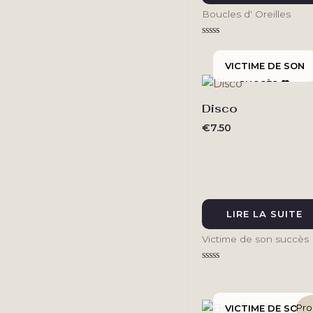
Boucles d' Oreilles
Note
0
sur
5
Disco
€
7.50
LIRE LA SUITE
Victime de son succès
Note
0
sur
5
Pro