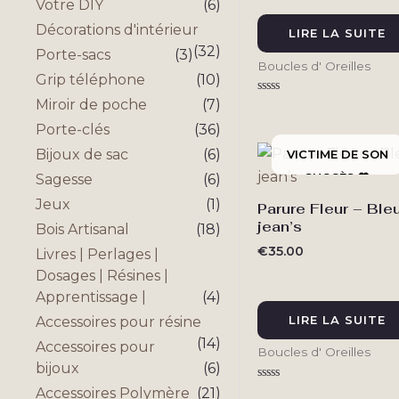
Votre DIY
(6)
Décorations d'intérieur
LIRE LA SUITE
(32)
Porte-sacs
(3)
Boucles d' Oreilles
Grip téléphone
(10)
Miroir de poche
(7)
Note
0
sur
Porte-clés
(36)
5
Bijoux de sac
(6)
Sagesse
(6)
Jeux
(1)
Parure Fleur – Ble
jean’s
Bois Artisanal
(18)
€
35.00
Livres | Perlages |
Dosages | Résines |
Apprentissage |
(4)
LIRE LA SUITE
Accessoires pour résine
(14)
Accessoires pour
Boucles d' Oreilles
bijoux
(6)
Note
Accessoires Polymère
(21)