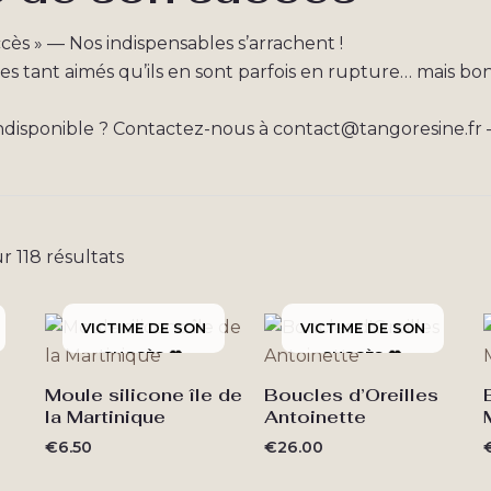
cès » — Nos indispensables s’arrachent !
les tant aimés qu’ils en sont parfois en rupture… mais bo
isponible ? Contactez-nous à contact@tangoresine.fr — i
Trié
r 118 résultats
du
plus
récent
au
plus
ancien
Moule silicone île de
Boucles d’Oreilles
la Martinique
Antoinette
€
6.50
€
26.00