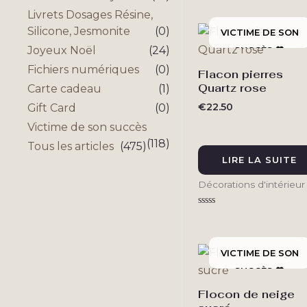
0
sur
Livrets Dosages Résine,
5
Silicone, Jesmonite
(0)
Joyeux Noël
(24)
Fichiers numériques
(0)
Flacon pierres
Quartz rose
Carte cadeau
(1)
€
22.50
Gift Card
(0)
Victime de son succès
(118)
Tous les articles
(475)
LIRE LA SUITE
Décorations d'intérieur
Note
0
sur
5
Flocon de neige