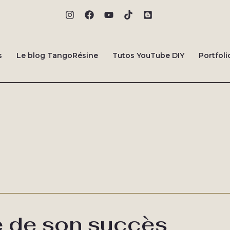
s
Le blog TangoRésine
Tutos YouTube DIY
Portfoli
e de son succès