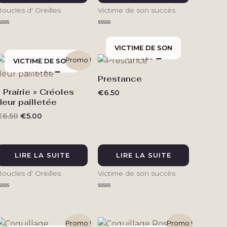
oucles d' Oreilles
Victime de son succès
ote
Note
0
0
ur
sur
5
5
Promo !
Prestance
« Prairie » Créoles
€
6.50
fleur pailletée
Le
Le
€
6.50
€
5.00
prix
prix
initial
actuel
était :
est :
€6.50.
€5.00.
LIRE LA SUITE
LIRE LA SUITE
oucles d' Oreilles
Victime de son succès
ote
Note
0
0
ur
sur
5
5
Promo !
Promo !