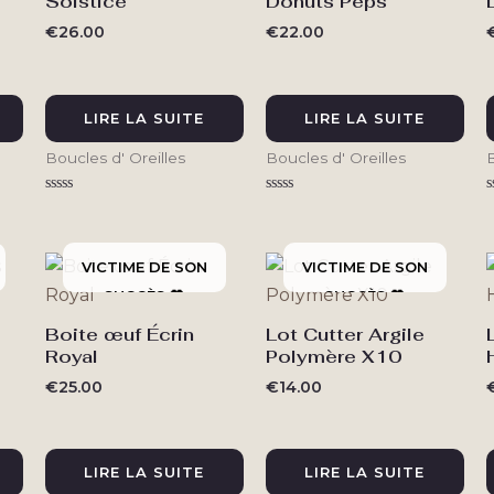
Solstice
Donuts Peps
€
26.00
€
22.00
LIRE LA SUITE
LIRE LA SUITE
Boucles d' Oreilles
Boucles d' Oreilles
B
Note
Note
N
0
0
sur
sur
s
5
5
Boite œuf Écrin
Lot Cutter Argile
Royal
Polymère X10
€
25.00
€
14.00
LIRE LA SUITE
LIRE LA SUITE