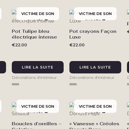
0
0
sur
sur
s
5
5
Pot Tulipe bleu
Pot crayons Façon
électrique intense
Luxe
€
22.00
€
22.00
LIRE LA SUITE
LIRE LA SUITE
Décorations d'intérieur
Décorations d'intérieur
D
Note
Note
N
0
0
sur
sur
s
5
5
Boucles d’oreilles –
« Vanesse » Créoles