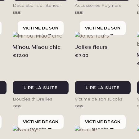
Décorations d'intérieur
Accessoires Polymère
Note
Note
N
0
0
sur
sur
s
5
5
Minou, Miaou chic
Jolies fleurs
€
12.00
€
7.00
LIRE LA SUITE
LIRE LA SUITE
Boucles d' Oreilles
Victime de son succès
Note
Note
N
0
0
sur
sur
s
5
5