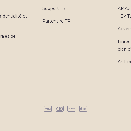
Support TR
AMAZO
identialité et
- By 
Partenaire TR
Advers
rales de
Finres
bien d'
ArtLin