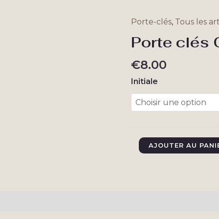
Porte-clés
,
Tous les art
Porte clés 
€
8.00
Initiale
quantité
AJOUTER AU PANI
de
Porte
clés
Collection
taires
Avis (0)
Givré