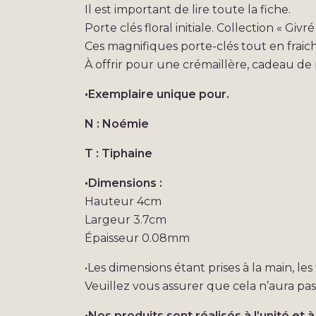
Il est important de lire toute la fiche.
Porte clés floral initiale. Collection « Givré 
Ces magnifiques porte-clés tout en fraich
À offrir pour une crémaillère, cadeau 
•Exemplaire unique pour.
N : Noémie
T : Tiphaine
•Dimensions :
Hauteur 4cm
Largeur 3.7cm
Épaisseur 0.08mm
•Les dimensions étant prises à la main, le
Veuillez vous assurer que cela n’aura pa
•Nos produits sont réalisés à l’unité et à