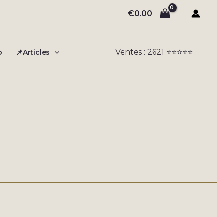
€
0.00
Ventes : 2621 ⭐️⭐️⭐️⭐️⭐️
o
📌Articles