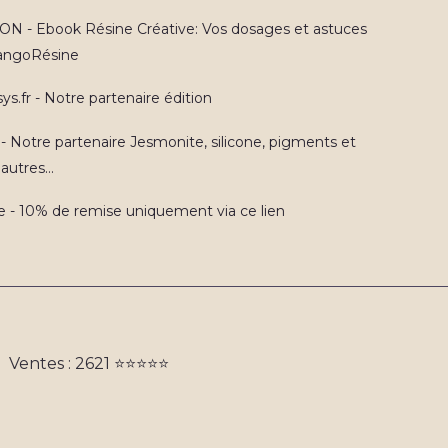
N - Ebook Résine Créative: Vos dosages et astuces
TangoRésine
ys.fr - Notre partenaire édition
 - Notre partenaire Jesmonite, silicone, pigments et
autres...
e - 10% de remise uniquement via ce lien
Ventes : 2621 ⭐️⭐️⭐️⭐️⭐️