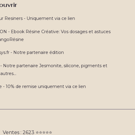
ouvrir
ur Resiners - Uniquement via ce lien
N - Ebook Résine Créative: Vos dosages et astuces
TangoRésine
ys.fr - Notre partenaire édition
 - Notre partenaire Jesmonite, silicone, pigments et
autres...
e - 10% de remise uniquement via ce lien
Ventes : 2623 ⭐️⭐️⭐️⭐️⭐️