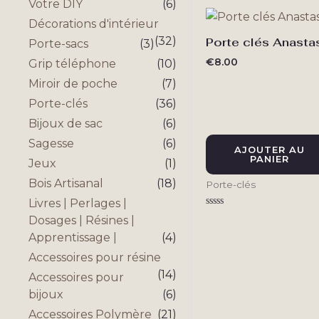
Votre DIY
(6)
5
Décorations d'intérieur
(32)
Porte clés Anasta
Porte-sacs
(3)
€
8.00
Grip téléphone
(10)
Miroir de poche
(7)
Porte-clés
(36)
Bijoux de sac
(6)
Sagesse
(6)
AJOUTER AU
PANIER
Jeux
(1)
Bois Artisanal
(18)
Porte-clés
Livres | Perlages |
Note
Dosages | Résines |
0
sur
Apprentissage |
(4)
5
Accessoires pour résine
(14)
Accessoires pour
bijoux
(6)
Accessoires Polymère
(21)