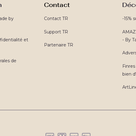
n
Contact
Déc
ade by
Contact TR
-15% s
Support TR
AMAZO
identialité et
- By 
Partenaire TR
Advers
rales de
Finres
bien d'
ArtLin