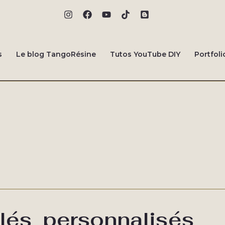
s
Le blog TangoRésine
Tutos YouTube DIY
Portfoli
lés_personnalisés