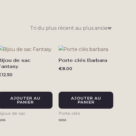
Bijou de sac
Porte clés Barbara
Fantasy
€
8.00
€
12.50
AJOUTER AU
AJOUTER AU
PANIER
PANIER
Bijoux de sac
Porte-clés
ote
Note
0
0
ur
sur