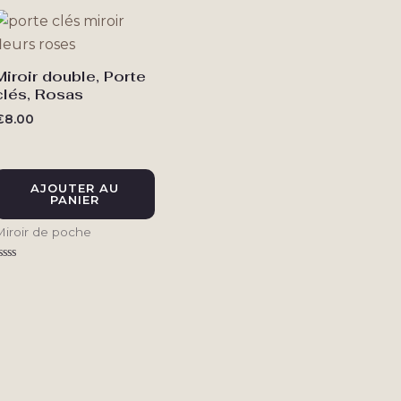
5
5
Miroir double, Porte
clés, Rosas
€
8.00
AJOUTER AU
PANIER
Miroir de poche
ote
0
ur
5