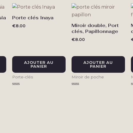
5
5
sia
Porte clés Inaya
Miroir double, Port
€
8.00
clés, Papillonnage
€
8.00
AJOUTER AU
AJOUTER AU
PANIER
PANIER
Porte-clés
Miroir de poche
Note
Note
N
0
0
sur
sur
s
5
5