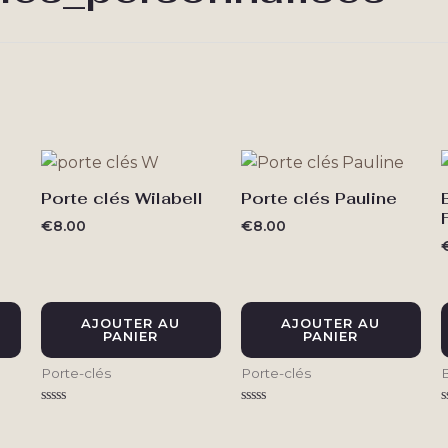
rié
du
lus
écent
au
lus
ncien
Porte clés Wilabell
Porte clés Pauline
€
8.00
€
8.00
AJOUTER AU
AJOUTER AU
PANIER
PANIER
Porte-clés
Porte-clés
Note
Note
N
0
0
sur
sur
s