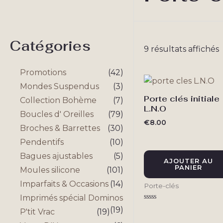
Catégories
T
9 résultats affichés
p
Promotions
(42)
r
Mondes Suspendus
(3)
p
a
Porte clés initiale
Collection Bohème
(7)
L.N.O
Boucles d' Oreilles
(79)
€
8.00
Broches & Barrettes
(30)
Pendentifs
(10)
Bagues ajustables
(5)
AJOUTER AU
PANIER
Moules silicone
(101)
Imparfaits & Occasions
(14)
Porte-clés
Imprimés spécial Dominos
Note
(19)
P'tit Vrac
(19)
0
sur