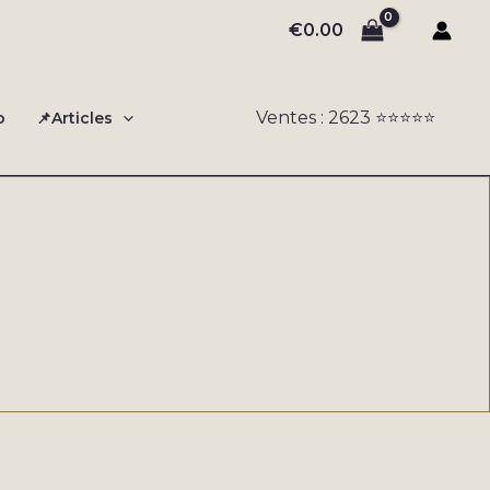
€
0.00
Ventes : 2623 ⭐️⭐️⭐️⭐️⭐️
o
📌Articles