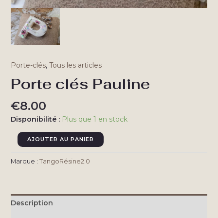
Porte-clés
,
Tous les articles
Porte clés Pauline
€
8.00
Disponibilité :
Plus que 1 en stock
quantité
AJOUTER AU PANIER
de
Porte
Marque :
TangoRésine2.0
clés
Pauline
Description