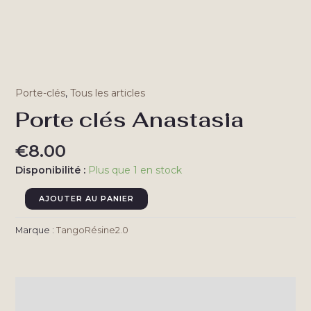
Porte-clés
,
Tous les articles
Porte clés Anastasia
€
8.00
Disponibilité :
Plus que 1 en stock
quantité
AJOUTER AU PANIER
de
Porte
Marque :
TangoRésine2.0
clés
Anastasia
Description