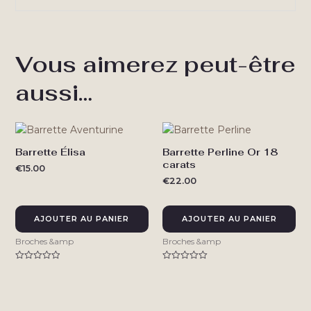
Vous aimerez peut-être
aussi…
Barrette Élisa
Barrette Perline Or 18
carats
€
15.00
€
22.00
AJOUTER AU PANIER
AJOUTER AU PANIER
Broches &amp
Broches &amp
Note
Note
0
0
sur
sur
5
5