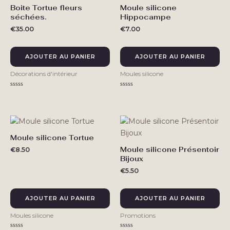
Boite Tortue fleurs
Moule silicone
séchées.
Hippocampe
€
35.00
€
7.00
AJOUTER AU PANIER
AJOUTER AU PANIER
Décorations d'intérieur
Moules silicone
Note
Note
0
0
sur
sur
5
5
Moule silicone Tortue
Moule silicone Présentoir
€
8.50
Bijoux
€
5.50
AJOUTER AU PANIER
AJOUTER AU PANIER
Moules silicone
Promotions