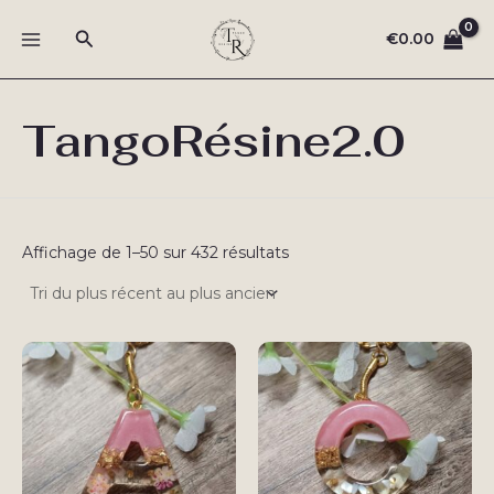
Aller
Rechercher
au
€
0.00
MAIN
contenu
MENU
TangoRésine2.0
Trié
Affichage de 1–50 sur 432 résultats
du
plus
récent
au
plus
ancien