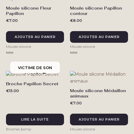
Moule silicone Fleur
Moule silicone Papillon
Papillon
contour
€
7.00
€
8.00
AJOUTER AU PANIER
AJOUTER AU PANIER
Moules silicone
Moules silicone
Note
Note
0
0
sur
sur
5
5
Broche Papillon Secret
Moule silicone Médaillon
€
15.00
animaux
€
7.00
LIRE LA SUITE
AJOUTER AU PANIER
Broches &amp
Moules silicone