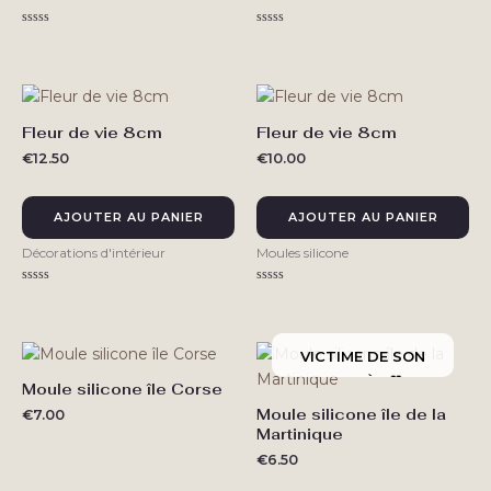
Note
Note
0
0
sur
sur
5
5
Fleur de vie 8cm
Fleur de vie 8cm
€
12.50
€
10.00
AJOUTER AU PANIER
AJOUTER AU PANIER
Décorations d'intérieur
Moules silicone
Note
Note
0
0
sur
sur
5
5
Moule silicone île Corse
Moule silicone île de la
€
7.00
Martinique
€
6.50