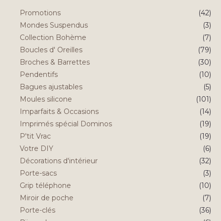
Promotions
(42)
Mondes Suspendus
(3)
Collection Bohème
(7)
Boucles d' Oreilles
(79)
Broches & Barrettes
(30)
Pendentifs
(10)
Bagues ajustables
(5)
Moules silicone
(101)
Imparfaits & Occasions
(14)
Imprimés spécial Dominos
(19)
P'tit Vrac
(19)
Votre DIY
(6)
Décorations d'intérieur
(32)
Porte-sacs
(3)
Grip téléphone
(10)
Miroir de poche
(7)
Porte-clés
(36)