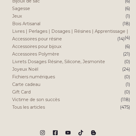
Bijoux de sac
(6)
Sagesse
(6)
Jeux
(1)
Bois Artisanal
(18)
Livres | Perlages | Dosages | Résines | Apprentissage |
(4)
Accessoires pour résine
(14)
Accessoires pour bijoux
(6)
Accessoires Polymère
(21)
Livrets Dosages Résine, Silicone, Jesmonite
(0)
Joyeux Noël
(24)
Fichiers numériques
(0)
Carte cadeau
(1)
Gift Card
(0)
Victime de son succès
(118)
Tous les articles
(475)