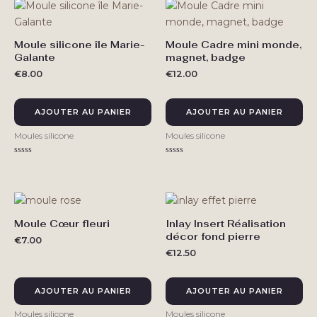
Moule silicone île Marie-
Moule Cadre mini monde,
Galante
magnet, badge
€
8.00
€
12.00
AJOUTER AU PANIER
AJOUTER AU PANIER
Moules silicone
Moules silicone
Note
Note
0
0
sur
sur
5
5
Moule Cœur fleuri
Inlay Insert Réalisation
décor fond pierre
€
7.00
€
12.50
AJOUTER AU PANIER
AJOUTER AU PANIER
Moules silicone
Moules silicone