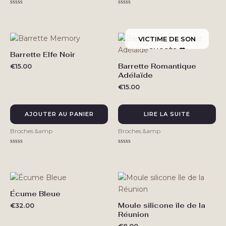
Note
Note
0
0
sur
sur
5
5
Barrette Elfe Noir
Barrette Romantique
€
15.00
Adélaïde
€
15.00
AJOUTER AU PANIER
LIRE LA SUITE
Broches &amp
Broches &amp
Note
Note
0
0
sur
sur
5
5
Écume Bleue
Moule silicone île de la
€
32.00
Réunion