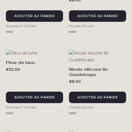
€
8.00
AJOUTER AU PANIER
AJOUTER AU PANIER
Boucles d' Oreilles
Moules silicone
Note
Note
0
0
sur
sur
5
5
Fleur de lune.
Moule silicone île
€
32.00
Guadeloupe
€
8.00
AJOUTER AU PANIER
AJOUTER AU PANIER
Boucles d' Oreilles
Moules silicone
Note
Note
0
0
sur
sur
5
5