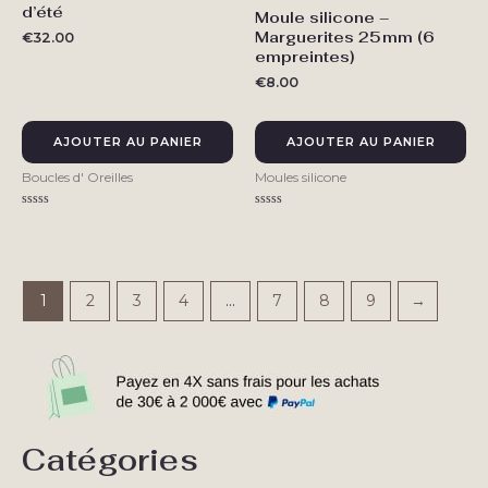
d’été
Moule silicone –
Marguerites 25 mm (6
€
32.00
empreintes)
€
8.00
AJOUTER AU PANIER
AJOUTER AU PANIER
Boucles d' Oreilles
Moules silicone
Note
Note
0
0
sur
sur
5
5
1
2
3
4
…
7
8
9
→
Catégories