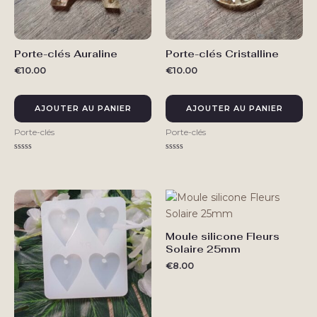
Porte-clés Auraline
Porte-clés Cristalline
€
10.00
€
10.00
AJOUTER AU PANIER
AJOUTER AU PANIER
Porte-clés
Porte-clés
Note
Note
0
0
sur
sur
5
5
Moule silicone Fleurs
Solaire 25mm
€
8.00