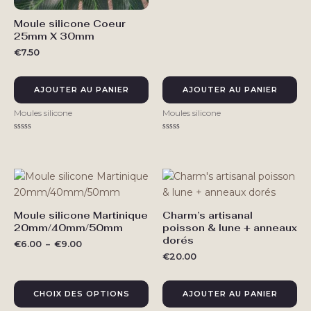
Moule silicone Coeur
25mm X 30mm
€
7.50
AJOUTER AU PANIER
AJOUTER AU PANIER
Moules silicone
Moules silicone
Note
Note
0
0
sur
sur
5
5
Moule silicone Martinique
Charm’s artisanal
Ce
20mm/40mm/50mm
poisson & lune + anneaux
produit
dorés
Plage
€
6.00
–
€
9.00
a
de
€
20.00
plusieurs
prix :
€6.00
variations.
à
CHOIX DES OPTIONS
AJOUTER AU PANIER
Les
€9.00