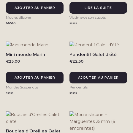
AJOUTER AU PANIER
LIRE LA SUITE
Moules silicone
Victime de son succès
Note
Note
5.00
0
sur 5
sur
5
Mini monde Marin
Pendentif Galet d’été
€
25.00
€
22.50
AJOUTER AU PANIER
AJOUTER AU PANIER
Mondes Suspendus
Pendentifs
Note
Note
0
0
sur
sur
5
5
Boucles d’Oreilles Galet