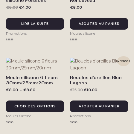
silicone Poissons
Renouveau
Le
Le
€
6.00
€
4.00
€
8.00
prix
prix
initial
actuel
était :
est :
LIRE LA SUITE
AJOUTER AU PANIER
€6.00.
€4.00.
Promotions
Moules silicone
Note
Note
0
0
sur
sur
5
5
Promo !
Moule silicone 6 fleurs
Boucles d’oreilles Blue
Ce
30mm/25mm/20mm
Lagoon
produit
Plage
Le
Le
€
8.00
–
€
8.80
€
15.00
€
10.00
a
de
prix
prix
plusieurs
prix :
initial
actuel
€8.00
était :
est :
variations.
CHOIX DES OPTIONS
AJOUTER AU PANIER
à
€15.00.
€10.00.
Les
€8.80
Moules silicone
Promotions
options
peuvent
Note
Note
0
0
être