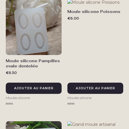
Moule silicone Poissons
€
6.00
Moule silicone Pampilles
ovale dentelée
€
6.50
AJOUTER AU PANIER
AJOUTER AU PANIER
Moules silicone
Moules silicone
Note
Note
0
0
sur
sur
5
5