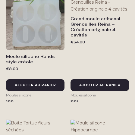
Grand moule artisanal
Grenouilles Reina –
Création originale 4
cavités
€
34.00
Moule silicone Ronds
style créole
€
8.00
AJOUTER AU PANIER
AJOUTER AU PANIER
Moules silicone
Moules silicone
Note
Note
0
0
sur
sur
5
5