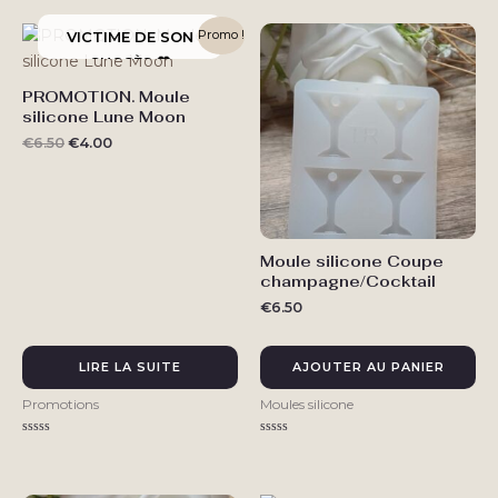
sur
sur
5
5
choisies
Promo !
sur
la
PROMOTION. Moule
page
silicone Lune Moon
du
Le
Le
€
6.50
€
4.00
produit
prix
prix
initial
actuel
était :
est :
€6.50.
€4.00.
Moule silicone Coupe
champagne/Cocktail
€
6.50
LIRE LA SUITE
AJOUTER AU PANIER
Promotions
Moules silicone
Note
Note
0
0
sur
sur
5
5