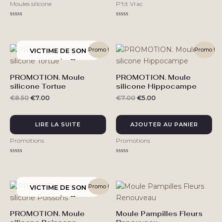
options
Moules silicone
P'tit Vrac
peuvent
être
Note
Note
0
0
choisies
sur
sur
5
5
sur
Promo !
Promo !
la
page
PROMOTION. Moule
PROMOTION. Moule
du
silicone Tortue
silicone Hippocampe
produit
Le
Le
Le
Le
€
8.50
€
7.00
€
7.00
€
5.00
prix
prix
prix
prix
initial
actuel
initial
actuel
était :
est :
était :
est :
LIRE LA SUITE
AJOUTER AU PANIER
€8.50.
€7.00.
€7.00.
€5.00.
Promotions
Promotions
Note
Note
0
0
sur
sur
5
5
Promo !
PROMOTION. Moule
Moule Pampilles Fleurs