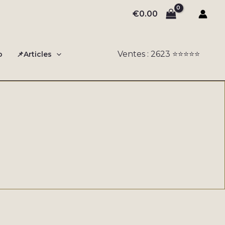
€
0.00
Ventes : 2623 ⭐️⭐️⭐️⭐️⭐️
o
📌Articles