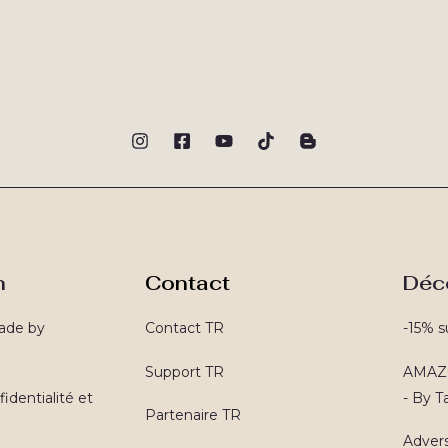
n
Contact
Déc
ade by
Contact TR
-15% s
Support TR
AMAZO
identialité et
- By 
Partenaire TR
Advers