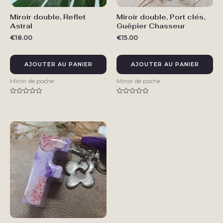
Miroir double, Reflet
Miroir double, Port clés,
Astral
Guêpier Chasseur
€
18.00
€
15.00
AJOUTER AU PANIER
AJOUTER AU PANIER
Miroir de poche
Miroir de poche
Note
Note
0
0
sur
sur
5
5