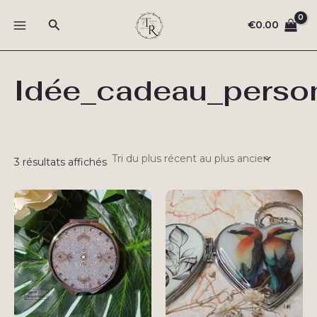
Aller
Rechercher
au
€
0.00
MAIN
contenu
MENU
Idée_cadeau_perso
Trié
3 résultats affichés
du
plus
récent
au
plus
ancien