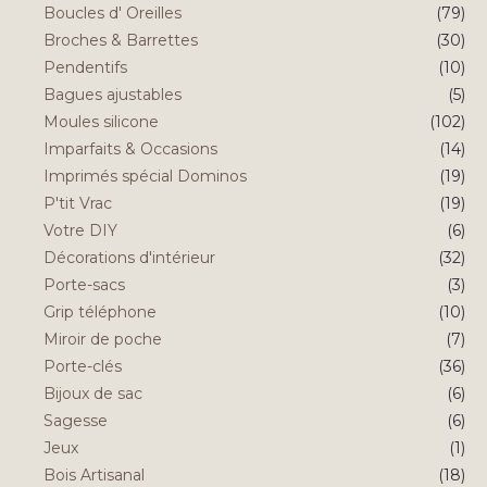
Boucles d' Oreilles
(79)
Broches & Barrettes
(30)
Pendentifs
(10)
Bagues ajustables
(5)
Moules silicone
(102)
Imparfaits & Occasions
(14)
Imprimés spécial Dominos
(19)
P'tit Vrac
(19)
Votre DIY
(6)
Décorations d'intérieur
(32)
Porte-sacs
(3)
Grip téléphone
(10)
Miroir de poche
(7)
Porte-clés
(36)
Bijoux de sac
(6)
Sagesse
(6)
Jeux
(1)
Bois Artisanal
(18)