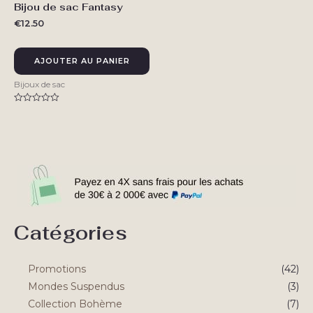
Bijou de sac Fantasy
€
12.50
AJOUTER AU PANIER
Bijoux de sac
Note
0
sur
5
Catégories
Promotions
(42)
Mondes Suspendus
(3)
Collection Bohème
(7)