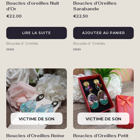
Boucles d’oreilles Nuit
Boucles d’Oreilles
d’Or
Sarabande
€
22.00
€
22.50
LIRE LA SUITE
AJOUTER AU PANIER
Boucles d' Oreilles
Boucles d' Oreilles
Note
Note
0
0
sur
sur
5
5
Boucles d’Oreilles Reine
Boucles d’Oreilles Petit