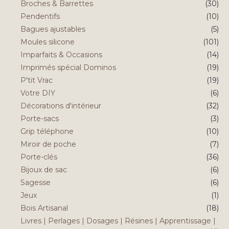
Broches & Barrettes
(30)
Pendentifs
(10)
Bagues ajustables
(5)
Moules silicone
(101)
Imparfaits & Occasions
(14)
Imprimés spécial Dominos
(19)
P'tit Vrac
(19)
Votre DIY
(6)
Décorations d'intérieur
(32)
Porte-sacs
(3)
Grip téléphone
(10)
Miroir de poche
(7)
Porte-clés
(36)
Bijoux de sac
(6)
Sagesse
(6)
Jeux
(1)
Bois Artisanal
(18)
Livres | Perlages | Dosages | Résines | Apprentissage |