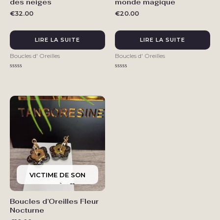
des neiges
monde magique
€
32.00
€
20.00
LIRE LA SUITE
LIRE LA SUITE
Boucles d' Oreilles
Boucles d' Oreilles
Note
Note
0
0
sur
sur
5
5
Boucles d’Oreilles Fleur
Nocturne