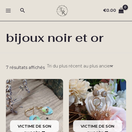
Aller
Rechercher
au
€
0.00
MAIN
contenu
MENU
bijoux noir et or
Trié
7 résultats affichés
du
plus
récent
au
plus
ancien