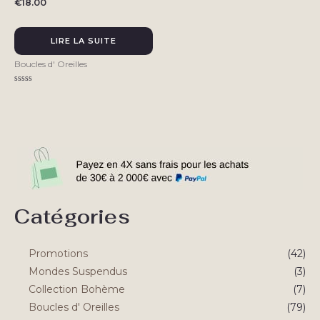
€
18.00
LIRE LA SUITE
Boucles d' Oreilles
Note
0
sur
5
Catégories
Promotions
(42)
Mondes Suspendus
(3)
Collection Bohème
(7)
Boucles d' Oreilles
(79)