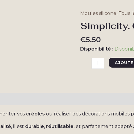
Moules silicone
,
Tous l
Simplicity.
€
5.50
Disponibilité :
Disponi
quantité
AJOUTE
de
Simplicity.
6
fleurs
taires
Avis (0)
15mm
émenter vos
créoles
ou réaliser des décorations mobiles
alité
, il est
durable
,
réutilisable
, et parfaitement adapté a