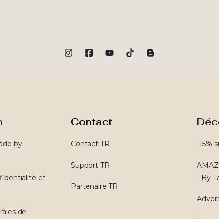
n
Contact
Déc
ade by
Contact TR
-15% s
Support TR
AMAZO
identialité et
- By 
Partenaire TR
Advers
rales de