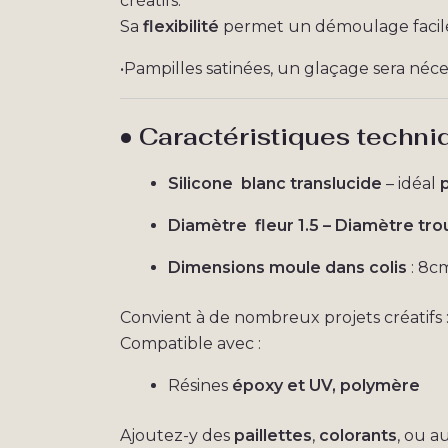
créatifs.
Sa
flexibilité
permet un démoulage facile
•Pampilles satinées, un glaçage sera nécess
• Caractéristiques techni
Silicone blanc translucide
– idéal
p
Diamètre fleur 1.5 – Diamètre tro
Dimensions moule dans colis
: 8c
Convient à de nombreux projets créatifs 
Compatible avec :
Résines
époxy et UV, polymère
Ajoutez-y des
paillettes
,
colorants
, ou a