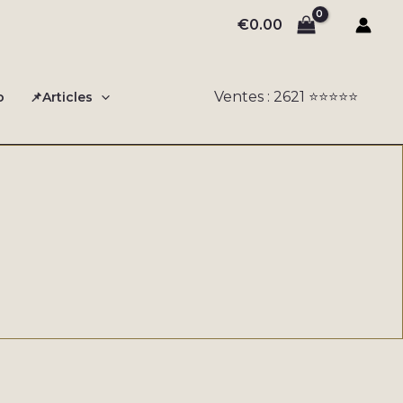
€
0.00
Ventes : 2621 ⭐️⭐️⭐️⭐️⭐️
o
📌Articles