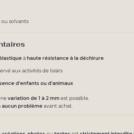
s ou solvants
ntaires
élastique
à
haute résistance à la déchirure
ervé aux activités de loisirs
ésence d’enfants ou d’animaux
 une
variation de 1 à 2 mm
est possible.
a
aucun problème
avant achat.
s
créations
,
photos
ou
textes
est
strictement interdite