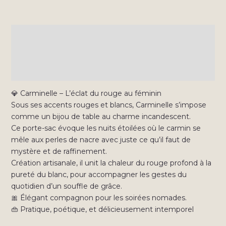
Carminelle
Description
Informations complémentaires
Avis (0)
💎
Carminelle – L’éclat du rouge au féminin
Sous ses accents rouges et blancs, Carminelle s’impose
comme un bijou de table au charme incandescent.
Ce porte-sac évoque les nuits étoilées où le carmin se
mêle aux perles de nacre avec juste ce qu’il faut de
mystère et de raffinement.
Création artisanale, il unit la chaleur du rouge profond à la
pureté du blanc, pour accompagner les gestes du
quotidien d’un souffle de grâce.
🎀
Élégant compagnon pour les soirées nomades.
👜
Pratique, poétique, et délicieusement intemporel