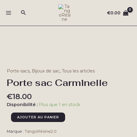
Aller
au
Rechercher
€
0.00
MAIN
contenu
MENU
Porte-sacs
,
Bijoux de sac
,
Tous les articles
Porte sac Carminelle
€
18.00
Disponibilité :
Plus que 1 en stock
quantité
AJOUTER AU PANIER
de
Porte
Marque :
TangoRésine2.0
sac