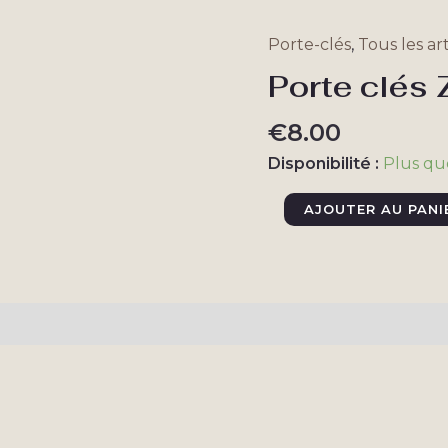
Porte-clés
,
Tous les art
Porte clés 
€
8.00
Disponibilité :
Plus qu
quantité
AJOUTER AU PANI
de
Porte
clés
Zelda
taires
Avis (0)