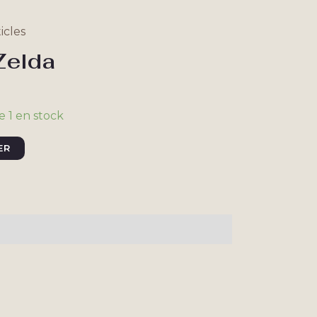
icles
Zelda
e 1 en stock
ER