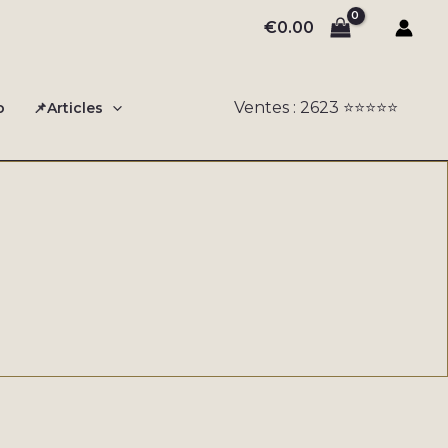
€
0.00
Ventes : 2623 ⭐️⭐️⭐️⭐️⭐️
o
📌Articles