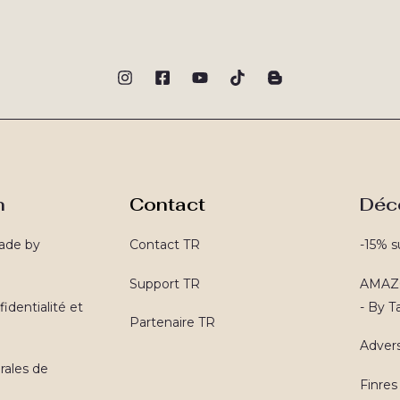
n
Contact
Déc
ade by
Contact TR
-15% s
Support TR
AMAZO
identialité et
- By 
Partenaire TR
Advers
rales de
Finres