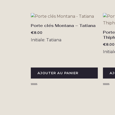
Porte clés Montana – Tatiana
Porte
€
8.00
Thiph
Initiale: Tatiana
€
8.00
Initia
AJOUTER AU PANIER
AJ
Note
Note
0
0
sur
sur
5
5