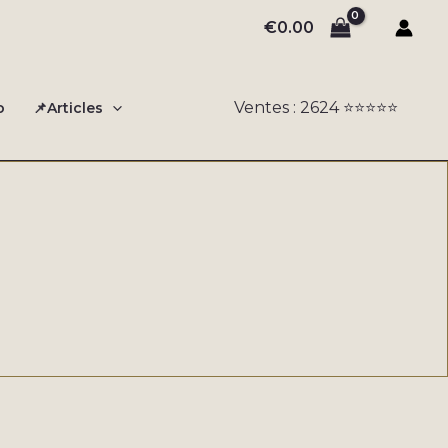
€
0.00
Ventes : 2624 ⭐️⭐️⭐️⭐️⭐️
o
📌Articles