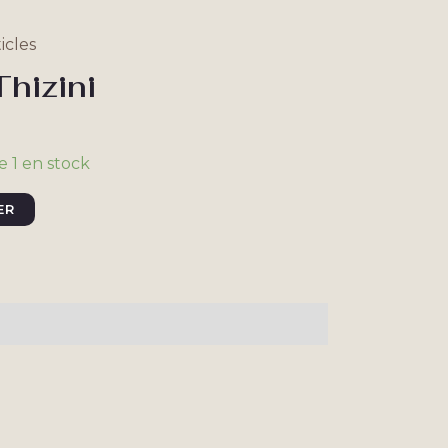
icles
Thizini
e 1 en stock
ER