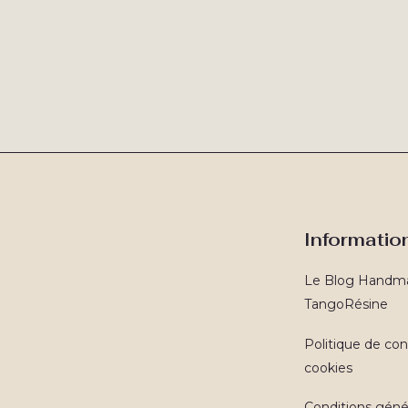
Informatio
Le Blog Handm
TangoRésine
Politique de conf
cookies
Conditions géné