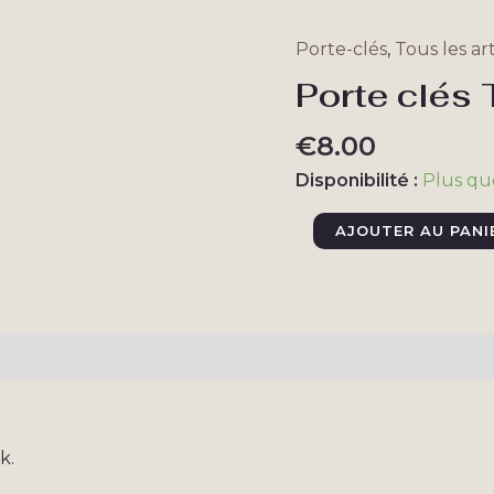
Porte-clés
,
Tous les art
Porte clés 
€
8.00
Disponibilité :
Plus qu
quantité
AJOUTER AU PANI
de
Porte
clés
Thizini
taires
Avis (0)
k.