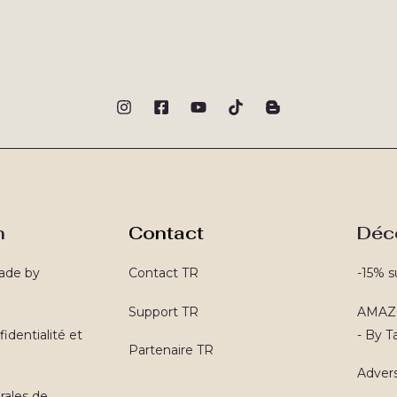
n
Contact
Déc
ade by
Contact TR
-15% s
Support TR
AMAZO
identialité et
- By 
Partenaire TR
Advers
rales de