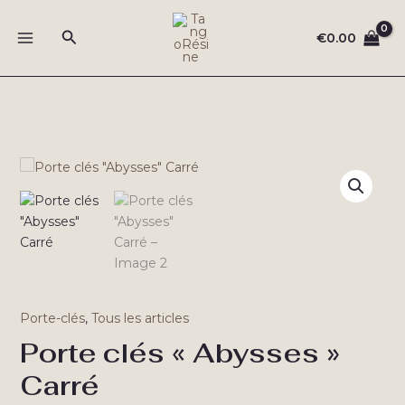
Aller
au
Rechercher
€
0.00
MAIN
contenu
MENU
Porte-clés
,
Tous les articles
Porte clés « Abysses »
Carré