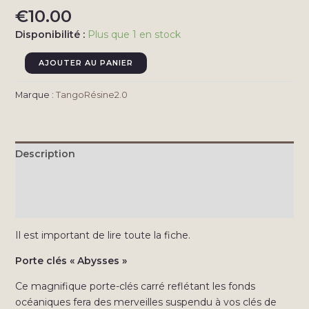
€
10.00
Disponibilité :
Plus que 1 en stock
quantité
AJOUTER AU PANIER
de
Porte
Marque :
TangoRésine2.0
clés
"Abysses"
Carré
Description
Informations complémentaires
Avis (0)
Il est important de lire toute la fiche.
Porte clés « Abysses »
Ce magnifique porte-clés carré reflétant les fonds
océaniques fera des merveilles suspendu à vos clés de