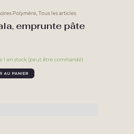
soires Polymère
,
Tous les articles
ala, emprunte pâte
e 1 en stock (peut être commandé)
R AU PANIER