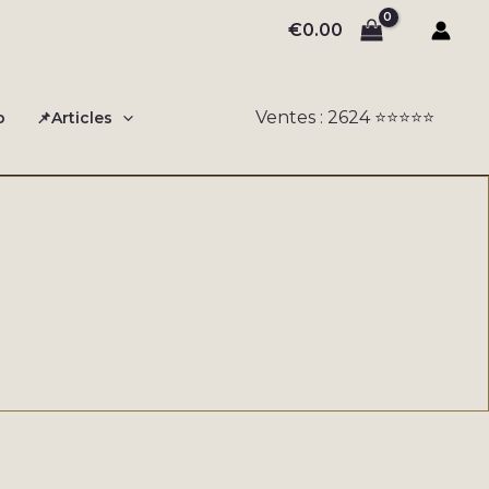
€
0.00
Ventes : 2624 ⭐️⭐️⭐️⭐️⭐️
o
📌Articles