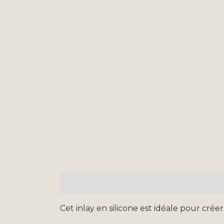
Description
Informations complémen
Cet inlay en silicone est idéale pour crée