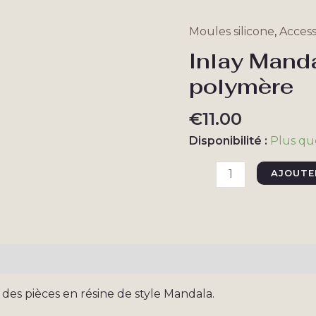
Moules silicone
,
Acces
Inlay Mand
polymère
€
11.00
Disponibilité :
Plus qu
quantité
AJOUTE
de
Inlay
Mandala,
emprunte
taires
Avis (0)
pâte
polymère
r des pièces en résine de style Mandala.