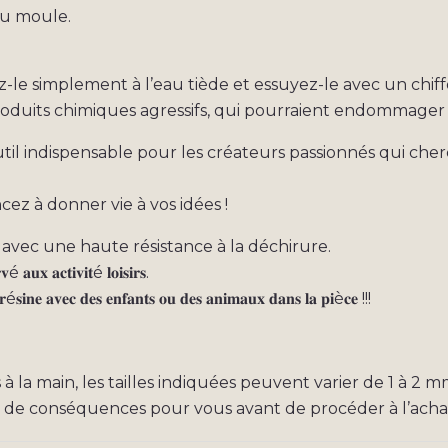
du moule.
z-le simplement à l’eau tiède et essuyez-le avec un chif
produits chimiques agressifs, qui pourraient endommager
 outil indispensable pour les créateurs passionnés qui c
 à donner vie à vos idées !
 avec une haute résistance à la déchirure.
𝐯é 𝐚𝐮𝐱 𝐚𝐜𝐭𝐢𝐯𝐢𝐭é 𝐥𝐨𝐢𝐬𝐢𝐫𝐬.
𝐚 𝐫é𝐬𝐢𝐧𝐞 𝐚𝐯𝐞𝐜 𝐝𝐞𝐬 𝐞𝐧𝐟𝐚𝐧𝐭𝐬 𝐨𝐮 𝐝𝐞𝐬 𝐚𝐧𝐢𝐦𝐚𝐮𝐱 𝐝𝐚𝐧𝐬 𝐥𝐚 𝐩𝐢è𝐜𝐞 !!!
ises à la main, les tailles indiquées peuvent varier de 1 à 2 m
s de conséquences pour vous avant de procéder à l’acha