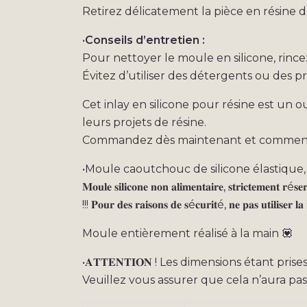
Retirez délicatement la pièce en résine 
•
Conseils d’entretien :
Pour nettoyer le moule en silicone, rince
Évitez d’utiliser des détergents ou des 
Cet inlay en silicone pour résine est un
leurs projets de résine.
Commandez dès maintenant et commencez
•Moule caoutchouc de silicone élastique,
𝐌𝐨𝐮𝐥𝐞 𝐬𝐢𝐥𝐢𝐜𝐨𝐧𝐞 𝐧𝐨𝐧 𝐚𝐥𝐢𝐦𝐞𝐧𝐭𝐚𝐢𝐫𝐞, 𝐬𝐭𝐫𝐢𝐜𝐭𝐞𝐦𝐞𝐧𝐭 𝐫é𝐬𝐞𝐫
!!! 𝐏𝐨𝐮𝐫 𝐝𝐞𝐬 𝐫𝐚𝐢𝐬𝐨𝐧𝐬 𝐝𝐞 𝐬é𝐜𝐮𝐫𝐢𝐭é, 𝐧𝐞 𝐩𝐚𝐬 𝐮𝐭𝐢𝐥𝐢𝐬𝐞𝐫 𝐥
Moule entièrement réalisé à la main 💟
•𝐀𝐓𝐓𝐄𝐍𝐓𝐈𝐎𝐍 ! Les dimensions étant pr
Veuillez vous assurer que cela n’aura pa