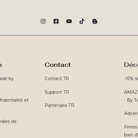
n
Contact
Déc
ade by
Contact TR
-15% s
Support TR
AMAZO
identialité et
- By 
Partenaire TR
Advers
rales de
Finres
bien d'