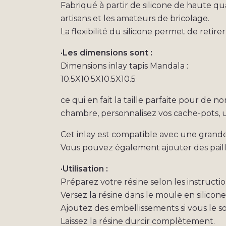
Fabriqué à partir de silicone de haute qua
artisans et les amateurs de bricolage.
La flexibilité du silicone permet de retir
•
Les dimensions sont :
Dimensions inlay tapis Mandala :
10.5X10.5X10.5X10.5
ce qui en fait la taille parfaite pour de
chambre, personnalisez vos cache-pots, un
Cet inlay est compatible avec une grande 
Vous pouvez également ajouter des paille
•
Utilisation :
Préparez votre résine selon les instructio
Versez la résine dans le moule en silicone
Ajoutez des embellissements si vous le s
Laissez la résine durcir complètement.