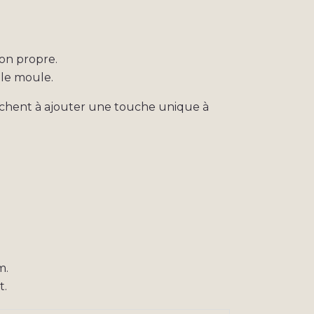
fon propre.
 le moule.
herchent à ajouter une touche unique à
m.
t.