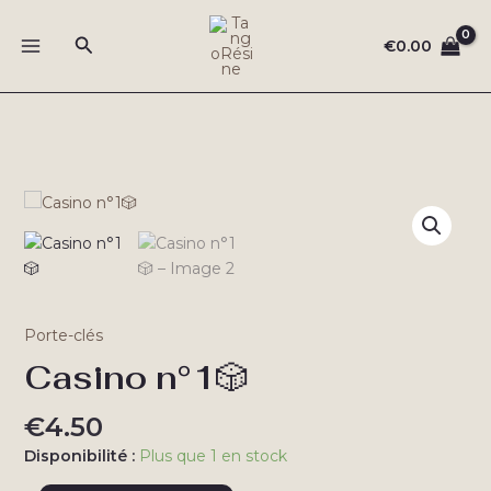
Aller
au
Rechercher
€
0.00
MAIN
contenu
MENU
Porte-clés
Casino n°1🎲
€
4.50
Disponibilité :
Plus que 1 en stock