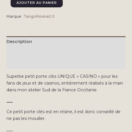
quantité
AJOUTER AU PANIER
de
Casino
Marque :
TangoRésine2.0
n°1
🎲
Description
Informations complémentaires
Avis (0)
Superbe petit porte clés UNIQUE « CASINO » pour les
fans de jeux et de casinos, entièrement réalisés à la main
dans mon atelier Sud de la France Occitanie.
___
Ce petit porte clés est en résine, il est donc conseillé de
ne pas les mouiller.
___