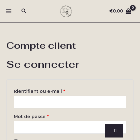
Aller
Rechercher
au
€
0.00
MAIN
contenu
MENU
Compte client
Se connecter
Obligatoire
Identifiant ou e-mail
*
Obligatoire
Mot de passe
*